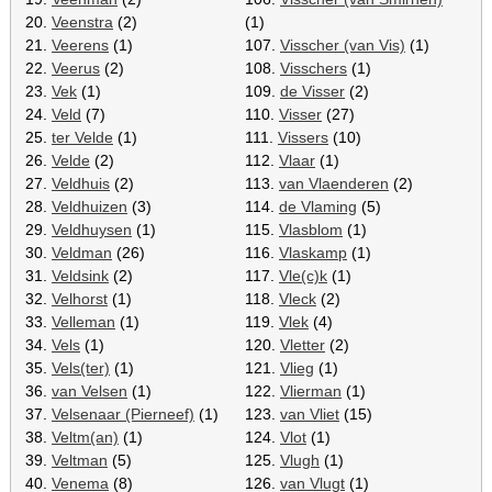
20.
Veenstra
(2)
(1)
21.
Veerens
(1)
107.
Visscher (van Vis)
(1)
22.
Veerus
(2)
108.
Visschers
(1)
23.
Vek
(1)
109.
de Visser
(2)
24.
Veld
(7)
110.
Visser
(27)
25.
ter Velde
(1)
111.
Vissers
(10)
26.
Velde
(2)
112.
Vlaar
(1)
27.
Veldhuis
(2)
113.
van Vlaenderen
(2)
28.
Veldhuizen
(3)
114.
de Vlaming
(5)
29.
Veldhuysen
(1)
115.
Vlasblom
(1)
30.
Veldman
(26)
116.
Vlaskamp
(1)
31.
Veldsink
(2)
117.
Vle(c)k
(1)
32.
Velhorst
(1)
118.
Vleck
(2)
33.
Velleman
(1)
119.
Vlek
(4)
34.
Vels
(1)
120.
Vletter
(2)
35.
Vels(ter)
(1)
121.
Vlieg
(1)
36.
van Velsen
(1)
122.
Vlierman
(1)
37.
Velsenaar (Pierneef)
(1)
123.
van Vliet
(15)
38.
Veltm(an)
(1)
124.
Vlot
(1)
39.
Veltman
(5)
125.
Vlugh
(1)
40.
Venema
(8)
126.
van Vlugt
(1)