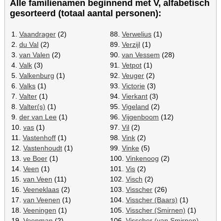
Alle familienamen beginnend met V, alfabetisch
gesorteerd (totaal aantal personen):
1.
Vaandrager
(2)
88.
Verwelius
(1)
2.
du Val
(2)
89.
Verzijl
(1)
3.
van Valen
(2)
90.
van Vessem
(28)
4.
Valk
(3)
91.
Vetpot
(1)
5.
Valkenburg
(1)
92.
Veuger
(2)
6.
Valks
(1)
93.
Victorie
(3)
7.
Valter
(1)
94.
Vierkant
(3)
8.
Valter(s)
(1)
95.
Vigeland
(2)
9.
der van Lee
(1)
96.
Vijgenboom
(12)
10.
vas
(1)
97.
Vil
(2)
11.
Vastenhoff
(1)
98.
Vink
(2)
12.
Vastenhoudt
(1)
99.
Vinke
(5)
13.
ve Boer
(1)
100.
Vinkenoog
(2)
14.
Veen
(1)
101.
Vis
(2)
15.
van Veen
(11)
102.
Visch
(2)
16.
Veeneklaas
(2)
103.
Visscher
(26)
17.
van Veenen
(1)
104.
Visscher (Baars)
(1)
18.
Veeningen
(1)
105.
Visscher (Smirnen)
(1)
19.
Veenman
(2)
106.
Visscher (van Smirnen)