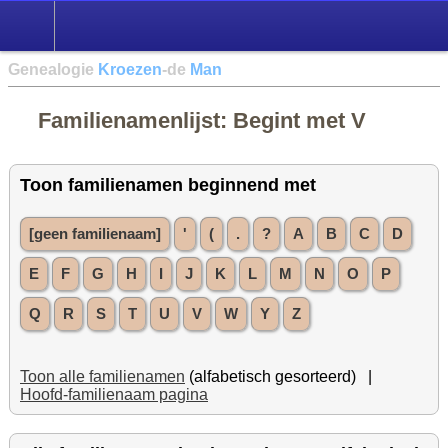
Genealogie
Kroezen
-de
Man
Familienamenlijst: Begint met V
Toon familienamen beginnend met
[geen familienaam]
'
(
.
?
A
B
C
D
E
F
G
H
I
J
K
L
M
N
O
P
Q
R
S
T
U
V
W
Y
Z
Toon alle familienamen
(alfabetisch gesorteerd) |
Hoofd-familienaam pagina