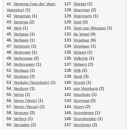
41.
Venema (van der Veen,
127.
Voeget
(1)
Veenstra)
(1)
128.
Voerman
(2)
42.
Veneman
(1)
129.
Voermans
(1)
43.
Veninga
(2)
130.
Voet
(2)
44.
Vent
(1)
131.
Voet van Winssen
(1)
45.
Verbaas
(1)
132.
de Vogel
(4)
46.
Verbeek
(1)
133.
Vogelaar
(6)
47.
Verboom
(1)
134.
Vogelaer
(1)
48.
Verboven
(1)
135.
Volaart
(1)
49.
Verbrugge
(2)
136.
Volbrink
(1)
50.
Verbruggen
(1)
137.
Volgers
(2)
51.
Verdaas
(1)
138.
Volk
(2)
52.
Verdoes
(2)
139.
Vonk
(3)
53.
Verduijn (Voorduijn)
(1)
140.
Voogd
(1)
54.
Verduyn
(1)
141.
van Voorburg
(2)
55.
Veres
(1)
142.
Voorduijn
(1)
56.
Veres (Veris)
(1)
143.
Voormaij
(2)
57.
Veres (Verus)
(1)
144.
Voorn
(2)
58.
Verezen
(2)
145.
Voorsteven
(1)
59.
Verfers
(1)
146.
Voorstonden
(1)
60.
Vergalen
(2)
147.
Voortman
(2)