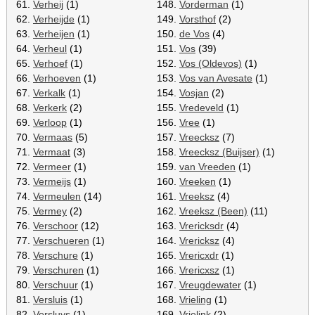
61.
Verheij
(1)
148.
Vorderman
(1)
62.
Verheijde
(1)
149.
Vorsthof
(2)
63.
Verheijen
(1)
150.
de Vos
(4)
64.
Verheul
(1)
151.
Vos
(39)
65.
Verhoef
(1)
152.
Vos (Oldevos)
(1)
66.
Verhoeven
(1)
153.
Vos van Avesate
(1)
67.
Verkalk
(1)
154.
Vosjan
(2)
68.
Verkerk
(2)
155.
Vredeveld
(1)
69.
Verloop
(1)
156.
Vree
(1)
70.
Vermaas
(5)
157.
Vreecksz
(7)
71.
Vermaat
(3)
158.
Vreecksz (Buijser)
(1)
72.
Vermeer
(1)
159.
van Vreeden
(1)
73.
Vermeijs
(1)
160.
Vreeken
(1)
74.
Vermeulen
(14)
161.
Vreeksz
(4)
75.
Vermey
(2)
162.
Vreeksz (Been)
(11)
76.
Verschoor
(12)
163.
Vrericksdr
(4)
77.
Verschueren
(1)
164.
Vrericksz
(4)
78.
Verschure
(1)
165.
Vrericxdr
(1)
79.
Verschuren
(1)
166.
Vrericxsz
(1)
80.
Verschuur
(1)
167.
Vreugdewater
(1)
81.
Versluis
(1)
168.
Vrieling
(1)
82.
Versluys
(1)
169.
Vrielink
(2)