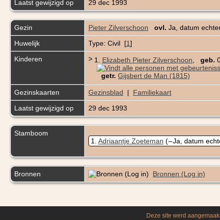
Laatst gewijzigd op
29 dec 1993
Gezin
Pieter Zilverschoon
ovl.
Ja, datum echte
Huwelijk
Type: Civil [
1
]
Kinderen
>
1.
Elizabeth Pieter Zilverschoon
,
geb.
0
getr.
Gijsbert de Man (1815)
Gezinskaarten
Gezinsblad
|
Familiekaart
Laatst gewijzigd op
29 dec 1993
Stamboom
1
Adriaantje Zoeteman
( – Ja, datum ech
Bronnen
Bronnen (Log in)
Deze site werd aangemaak