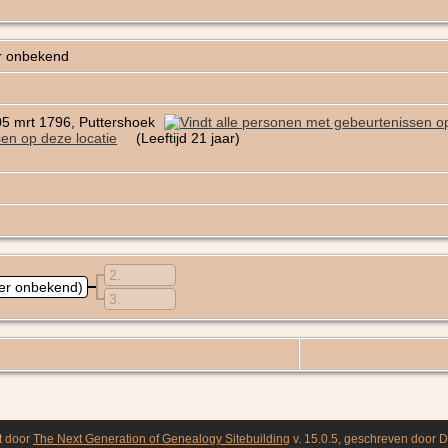
r onbekend
5 mrt 1796, Puttershoek
(Leeftijd 21 jaar)
2
ter onbekend)
3
t door
The Next Generation of Genealogy Sitebuilding
v. 15.0.5, geschreven door 