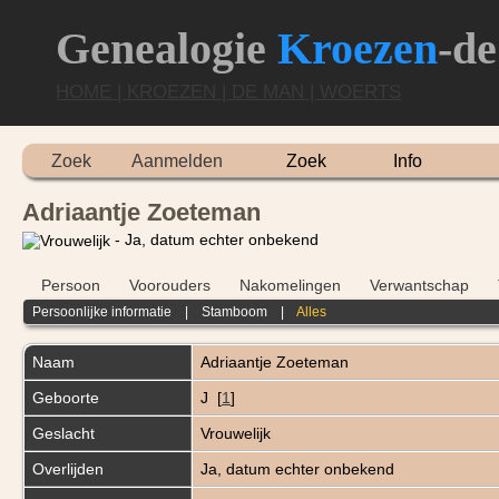
Genealogie
Kroezen
-d
HOME |
KROEZEN |
DE MAN |
WOERTS
Zoek
Aanmelden
Zoek
Info
Adriaantje Zoeteman
- Ja, datum echter onbekend
Persoon
Voorouders
Nakomelingen
Verwantschap
Persoonlijke informatie
|
Stamboom
|
Alles
Naam
Adriaantje
Zoeteman
Geboorte
J [
1
]
Geslacht
Vrouwelijk
Overlijden
Ja, datum echter onbekend