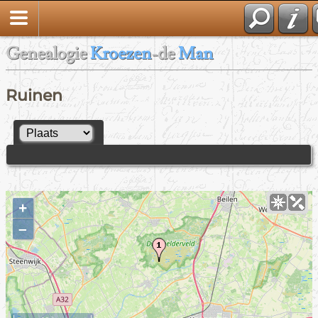
Genealogie
Kroezen
-de
Man
Ruinen
+
–