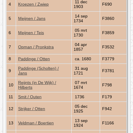
11 dec
4
Kroezen / Zwiep
F690
1903
14 sep
5
Meijnen / Jans
F3860
1734
05 mrt
6
Meijnen / Teis
F3859
1730
04 apr
7
Opman / Pronkstra
F3532
1857
8
Paddinge / Otten
ca. 1680
F3779
Paddinge (Scholten) /
31 aug
9
F3781
Jans
1721
Reijnts (in De Wijk) /
07 mrt
10
F798
Hilberts
1674
11
Smit / Outen
1736
F179
05 dec
12
Strijker / Otten
F942
1925
13 sep
13
Veldman / Boertien
F1166
1924