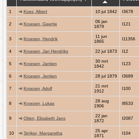
1
Koes, Albert
10 jul 1842
I3678
06 jan
2
Kroesen, Geertje
I121
1879
11 jun
3
Kroesen, Hendrik
I11356
1865
4
Kroesen, Jan Hendriks
22 jul 1873
I12
30 mrt
5
Kroesen, Jantien
I123
1842
6
Kroesen, Jentien
28 jul 1879
I3689
21 mrt
7
Kroezen, Adolf
I100
1912
28 aug
8
Kroezen, Lukas
I8533
1906
22 jan
9
Otten, Elisabeth Jans
I2087
1872
25 apr
10
Strijker, Margaretha
I104
1871