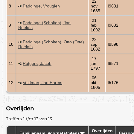
22
8
Paddinge, Vrougien
nov
I9631
1685
21
Paddinge (Scholten), Jan
9
feb
I9632
Roelofs
1692
22
Paddinge (Scholten), Otto (Otte)
10
sep
I9598
Roelofs
1682
17
11
Rutgers, Jacob
jan
I8571
1797
06
12
Veldman, Jan Harms
okt
I5176
1805
Overlijden
Treffers 1 t/m 13 van 13
Overlijden
Familienaam, Voorna(a)m(en)
Persoo