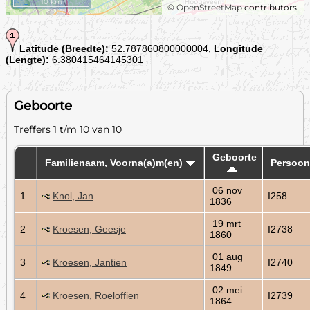
10 km
©
OpenStreetMap
contributors.
Latitude (Breedte):
52.787860800000004,
Longitude
(Lengte):
6.380415464145301
Geboorte
Treffers 1 t/m 10 van 10
Geboorte
Familienaam, Voorna(a)m(en)
Persoon
06 nov
1
Knol, Jan
I258
1836
19 mrt
2
Kroesen, Geesje
I2738
1860
01 aug
3
Kroesen, Jantien
I2740
1849
02 mei
4
Kroesen, Roeloffien
I2739
1864