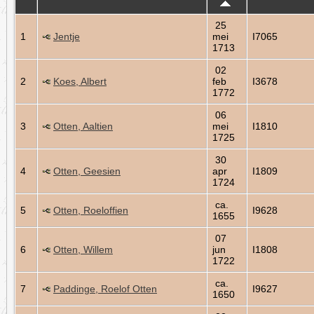
25
1
Jentje
mei
I7065
1713
02
2
Koes, Albert
feb
I3678
1772
06
3
Otten, Aaltien
mei
I1810
1725
30
4
Otten, Geesien
apr
I1809
1724
ca.
5
Otten, Roeloffien
I9628
1655
07
6
Otten, Willem
jun
I1808
1722
ca.
7
Paddinge, Roelof Otten
I9627
1650