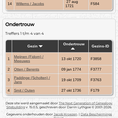
27 aug
14
Willems / Jacobs
F584
1721
Ondertrouw
Treffers 1 t/m 4 van 4
Ondertrouw
Gezin
Gezins-ID
Meijnen (Fidom) /
1
13 okt 1720
F3858
Meeuwes
2
Otten / Berents
09 jan 1774
F3777
Paddinge (Scholten) /
3
19 okt 1709
F3763
Jans
4
Smit / Outen
27 okt 1736
F179
Deze site werd aangemaakt door
The Next Generation of Genealogy
Sitebuilding
v. 15.0.5, geschreven door Darrin Lythgoe © 2001-2026.
Gegevens onderhouden door
Jacob Kroezen
. |
Data Beschermings