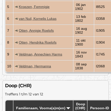
06 jan
5
Kroezen, Femmigje
I8525
1902
13 feb
6
van Nuil, Kornelis Lukas
I3358
1802
16 aug
7
Otten, Annigje Roelofs
I1905
1902
11 okt
8
Otten, Hendrika Roelofs
I1904
1900
16 nov
9
Veldman, Annechien Harms
I1745
1843
08 sep
10
Veldman, Hermanna
I2068
1838
Doop (CHR)
Treffers 1 t/m 12 van 12
Doop
Familienaam, Voorna(a)m(en)
(CHR)
Persoon-ID