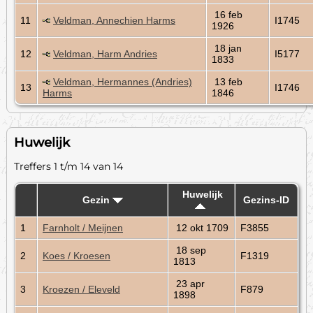
16 feb
11
Veldman, Annechien Harms
I1745
1926
18 jan
12
Veldman, Harm Andries
I5177
1833
Veldman, Hermannes (Andries)
13 feb
13
I1746
Harms
1846
Huwelijk
Treffers 1 t/m 14 van 14
Huwelijk
Gezin
Gezins-ID
1
Farnholt / Meijnen
12 okt 1709
F3855
18 sep
2
Koes / Kroesen
F1319
1813
23 apr
3
Kroezen / Eleveld
F879
1898