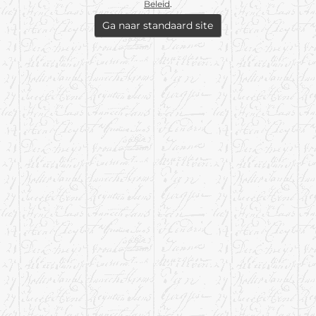
Beleid
.
Ga naar standaard site