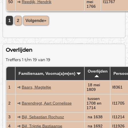
50
Reedijk, Hendrik
mei
I11767
1766
1
2
Volgende»
Overlijden
Treffers 1 t/m 19 van 19
Overlijden
Familienaam, Voorna(a)m(en)
Persoo
18 mei
1
Baars, Magteltje
I8361
1809
tussen
2
Barendregt, Aart Cornelisse
1708 en
I11705
1714
3
Bijl, Sebastian Rochusz
na 1638
I11214
4
Bijl, Trijntje Bastiaanse
na 1692
I11926