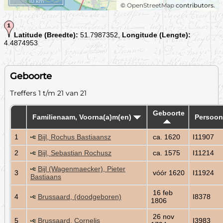
10 km
©
OpenStreetMap
contributors.
Latitude (Breedte):
51.7987352,
Longitude (Lengte):
4.4874953
Geboorte
Treffers 1 t/m 21 van 21
Geboorte
Familienaam, Voorna(a)m(en)
Persoon
1
Bijl, Rochus Bastiaansz
ca. 1620
I11907
2
Bijl, Sebastian Rochusz
ca. 1575
I11214
Bijl (Wagenmaecker), Pieter
3
vóór 1620
I11924
Bastiaans
16 feb
4
Brussaard, (doodgeboren)
I8378
1806
26 nov
5
Brussaard, Cornelis
I3983