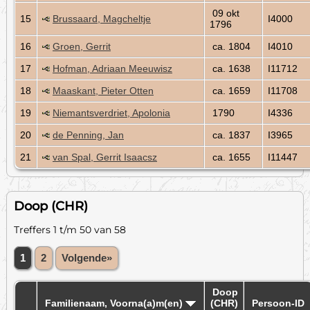
09 okt
15
Brussaard, Magcheltje
I4000
1796
16
Groen, Gerrit
ca. 1804
I4010
17
Hofman, Adriaan Meeuwisz
ca. 1638
I11712
18
Maaskant, Pieter Otten
ca. 1659
I11708
19
Niemantsverdriet, Apolonia
1790
I4336
20
de Penning, Jan
ca. 1837
I3965
21
van Spal, Gerrit Isaacsz
ca. 1655
I11447
Doop (CHR)
Treffers 1 t/m 50 van 58
1
2
Volgende»
Doop
Familienaam, Voorna(a)m(en)
(CHR)
Persoon-ID