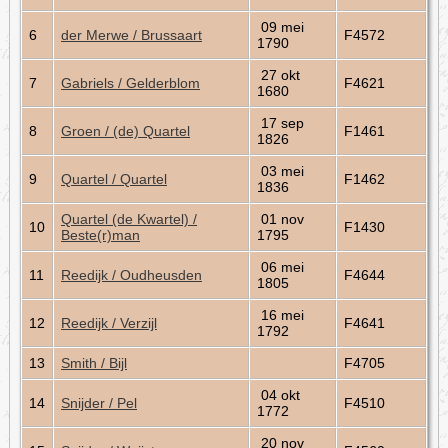
09 mei
6
der Merwe / Brussaart
F4572
1790
27 okt
7
Gabriels / Gelderblom
F4621
1680
17 sep
8
Groen / (de) Quartel
F1461
1826
03 mei
9
Quartel / Quartel
F1462
1836
Quartel (de Kwartel) /
01 nov
10
F1430
Beste(r)man
1795
06 mei
11
Reedijk / Oudheusden
F4644
1805
16 mei
12
Reedijk / Verzijl
F4641
1792
13
Smith / Bijl
F4705
04 okt
14
Snijder / Pel
F4510
1772
20 nov