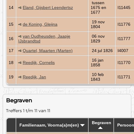
tussen
14
Eland, Gijsbert Leendertsz
1675 en
I11445
1677
19 nov
15
de Koning, Gleijna
I11776
1804
van Oudheusden, Jaapje
06 nov
16
I11777
IJsbrandtsd
1829
17
Quartel, Maarten (Marten)
24 jul 1826
I4007
16 jan
18
Reedijk, Cornelis
I11770
1858
10 feb
19
Reedijk, Jan
I11771
1843
Begraven
Treffers 1 t/m 11 van 11
Begraven
Familienaam, Voorna(a)m(en)
Persoon