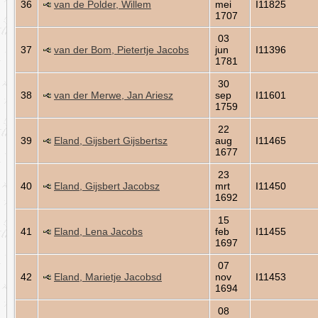
36
van de Polder, Willem
mei
I11825
1707
03
37
van der Bom, Pietertje Jacobs
jun
I11396
1781
30
38
van der Merwe, Jan Ariesz
sep
I11601
1759
22
39
Eland, Gijsbert Gijsbertsz
aug
I11465
1677
23
40
Eland, Gijsbert Jacobsz
mrt
I11450
1692
15
41
Eland, Lena Jacobs
feb
I11455
1697
07
42
Eland, Marietje Jacobsd
nov
I11453
1694
08