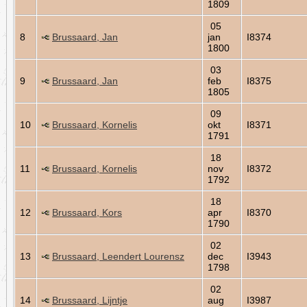
1809
05
8
Brussaard, Jan
jan
I8374
1800
03
9
Brussaard, Jan
feb
I8375
1805
09
10
Brussaard, Kornelis
okt
I8371
1791
18
11
Brussaard, Kornelis
nov
I8372
1792
18
12
Brussaard, Kors
apr
I8370
1790
02
13
Brussaard, Leendert Lourensz
dec
I3943
1798
02
14
Brussaard, Lijntje
aug
I3987