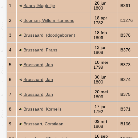
20 jun
1
Baars, Magteltje
I8361
1809
18 apr
2
Booman, Willem Harmens
I11276
1782
18 feb
3
Brussaard, (doodgeboren)
I8378
1806
13 jun
4
Brussaard, Frans
I8376
1808
10 mei
5
Brussaard, Jan
I8373
1799
30 jun
6
Brussaard, Jan
I8374
1800
20 mei
7
Brussaard, Jan
I8375
1806
17 jan
8
Brussaard, Kornelis
I8371
1792
09 mrt
9
Brussaart, Corstiaan
I8166
1808
16 sep