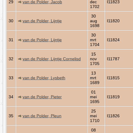
29
van de Polder, Jacob
dec
I11823
1702
30
30
van de Polder, Lijntje
aug
I11820
1698
30
31
van de Polder, Lijntje
mrt
I11824
1704
15
32
van de Polder, Lijntje Cornelisd
nov
I11787
1705
13
33
van de Polder, Lysbeth
mrt
I11815
1689
01
34
van de Polder, Pieter
mei
I11819
1695
25
35
van de Polder, Pleun
mei
I11826
1710
08