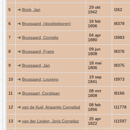
29 okt
5
Brink, Jan
I262
1942
16 feb
6
Brussaard, (doodgeboren)
I8378
1806
04 apr
7
Brussaard, Cornelis
I3983
1880
09 jun
8
Brussaard, Frans
I8376
1808
18 mei
9
Brussaard, Jan
I8375
1806
19 sep
10
Brussaard, Lourens
I3973
1841
08 mrt
11
Brussaart, Corstiaan
I8166
1808
08 feb
12
van de Kuijl, Ariaantje Cornelisd
I11778
1856
25 apr
13
van der Linden, Joris Cornelisz
I11597
1822