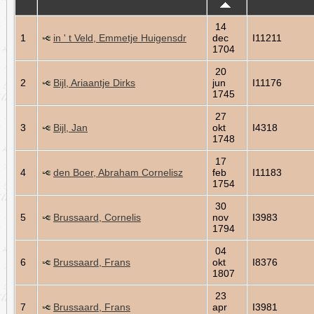
14
1
in ' t Veld, Emmetje Huigensdr
dec
I11211
1704
20
2
Bijl, Ariaantje Dirks
jun
I11176
1745
27
3
Bijl, Jan
okt
I4318
1748
17
4
den Boer, Abraham Cornelisz
feb
I11183
1754
30
5
Brussaard, Cornelis
nov
I3983
1794
04
6
Brussaard, Frans
okt
I8376
1807
23
7
Brussaard, Frans
apr
I3981