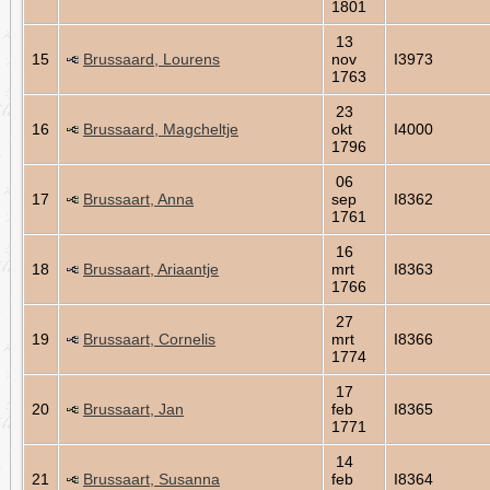
1801
13
15
Brussaard, Lourens
nov
I3973
1763
23
16
Brussaard, Magcheltje
okt
I4000
1796
06
17
Brussaart, Anna
sep
I8362
1761
16
18
Brussaart, Ariaantje
mrt
I8363
1766
27
19
Brussaart, Cornelis
mrt
I8366
1774
17
20
Brussaart, Jan
feb
I8365
1771
14
21
Brussaart, Susanna
feb
I8364