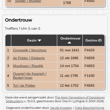
15
Snijder / Wuijster
F4560
1768
Ondertrouw
Treffers 1 t/m 5 van 5
Ondertrouw
Gezin
Gezins-ID
1
Crooswijk / Verschoor
01 mei 1641
F4420
2
de Polder / Gijsberts
12 okt 1686
F4659
3
Mouthaan / Reedijk
14 mrt 1754
F4653
Quartel (de Kwartel) /
4
11 okt 1795
F1430
Beste(r)man
5
Tol / de Polder
12 feb 1702
F4665
Deze site werd aangemaakt door
The Next Generation of Genealogy
Sitebuilding
v. 15.0.5, geschreven door Darrin Lythgoe © 2001-2026.
Gegevens onderhouden door
Jacob Kroezen
. |
Data Beschermings