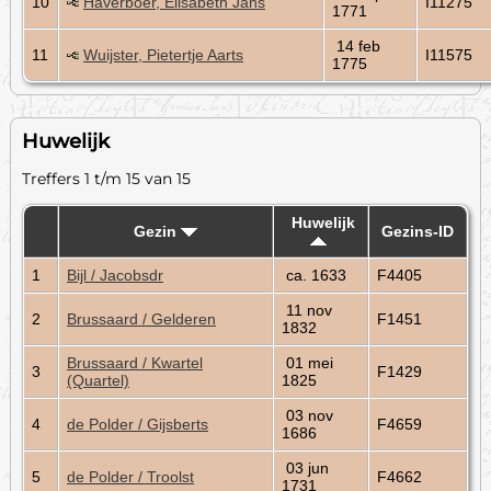
10
Haverboer, Elisabeth Jans
I11275
1771
14 feb
11
Wuijster, Pietertje Aarts
I11575
1775
Huwelijk
Treffers 1 t/m 15 van 15
Huwelijk
Gezin
Gezins-ID
1
Bijl / Jacobsdr
ca. 1633
F4405
11 nov
2
Brussaard / Gelderen
F1451
1832
Brussaard / Kwartel
01 mei
3
F1429
(Quartel)
1825
03 nov
4
de Polder / Gijsberts
F4659
1686
03 jun
5
de Polder / Troolst
F4662
1731