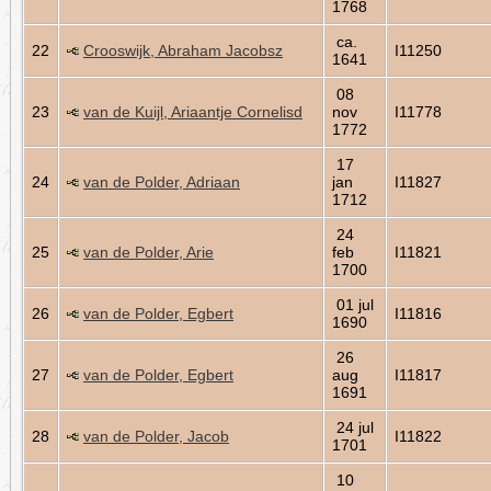
1768
ca.
22
Crooswijk, Abraham Jacobsz
I11250
1641
08
23
van de Kuijl, Ariaantje Cornelisd
nov
I11778
1772
17
24
van de Polder, Adriaan
jan
I11827
1712
24
25
van de Polder, Arie
feb
I11821
1700
01 jul
26
van de Polder, Egbert
I11816
1690
26
27
van de Polder, Egbert
aug
I11817
1691
24 jul
28
van de Polder, Jacob
I11822
1701
10