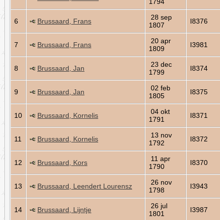
1794
28 sep
6
Brussaard, Frans
I8376
1807
20 apr
7
Brussaard, Frans
I3981
1809
23 dec
8
Brussaard, Jan
I8374
1799
02 feb
9
Brussaard, Jan
I8375
1805
04 okt
10
Brussaard, Kornelis
I8371
1791
13 nov
11
Brussaard, Kornelis
I8372
1792
11 apr
12
Brussaard, Kors
I8370
1790
26 nov
13
Brussaard, Leendert Lourensz
I3943
1798
26 jul
14
Brussaard, Lijntje
I3987
1801