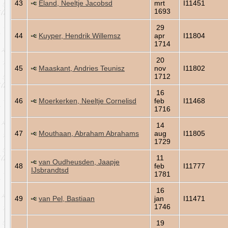
43
Eland, Neeltje Jacobsd
mrt
I11451
1693
29
44
Kuyper, Hendrik Willemsz
apr
I11804
1714
20
45
Maaskant, Andries Teunisz
nov
I11802
1712
16
46
Moerkerken, Neeltje Cornelisd
feb
I11468
1716
14
47
Mouthaan, Abraham Abrahams
aug
I11805
1729
11
van Oudheusden, Jaapje
48
feb
I11777
IJsbrandtsd
1781
16
49
van Pel, Bastiaan
jan
I11471
1746
19