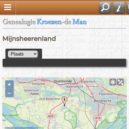
Genealogie
Kroezen
-de
Man
Mijnsheerenland
+
–