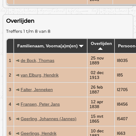
Overlijden
Treffers 1 t/m 8 van 8
Overlijden
Familienaam, Voorna(a)m(en)
Persoon
25 nov
1
de Bock, Thomas
I8035
1889
02 dec
2
van Elburg, Hendrik
I85
1913
26 feb
3
Falter, Jenneken
I2705
1887
12 apr
4
Fransen, Peter Jans
I8456
1838
15 mrt
5
Geerling, Johannes (Jannes)
I5407
1865
10 dec
6
Geerlings, Hendrik
I663
1883