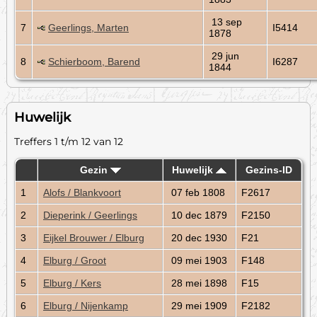
13 sep
7
Geerlings, Marten
I5414
1878
29 jun
8
Schierboom, Barend
I6287
1844
Huwelijk
Treffers 1 t/m 12 van 12
Gezin
Huwelijk
Gezins-ID
1
Alofs / Blankvoort
07 feb 1808
F2617
2
Dieperink / Geerlings
10 dec 1879
F2150
3
Eijkel Brouwer / Elburg
20 dec 1930
F21
4
Elburg / Groot
09 mei 1903
F148
5
Elburg / Kers
28 mei 1898
F15
6
Elburg / Nijenkamp
29 mei 1909
F2182