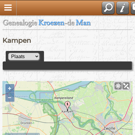
Genealogie
Kroezen
-de
Man
Kampen
+
–