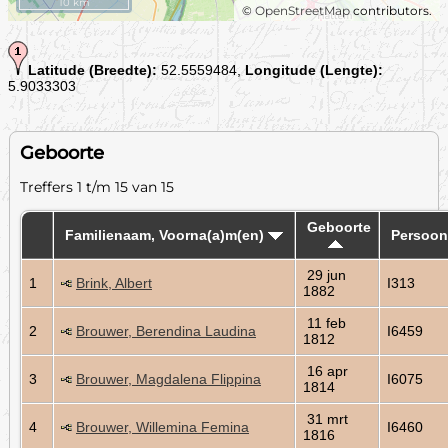
10 km
©
OpenStreetMap
contributors.
Latitude (Breedte):
52.5559484,
Longitude (Lengte):
5.9033303
Geboorte
Treffers 1 t/m 15 van 15
Geboorte
Familienaam, Voorna(a)m(en)
Persoon
29 jun
1
Brink, Albert
I313
1882
11 feb
2
Brouwer, Berendina Laudina
I6459
1812
16 apr
3
Brouwer, Magdalena Flippina
I6075
1814
31 mrt
4
Brouwer, Willemina Femina
I6460
1816