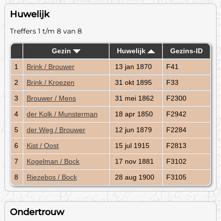
Huwelijk
Treffers 1 t/m 8 van 8
Gezin
Huwelijk
Gezins-ID
1
Brink / Brouwer
13 jan 1870
F41
2
Brink / Kroezen
31 okt 1895
F33
3
Brouwer / Mens
31 mei 1862
F2300
4
der Kolk / Munsterman
18 apr 1850
F2942
5
der Weg / Brouwer
12 jun 1879
F2284
6
Kist / Oost
15 jul 1915
F2813
7
Kogelman / Bock
17 nov 1881
F3102
8
Riezebos / Bock
28 aug 1900
F3105
Ondertrouw