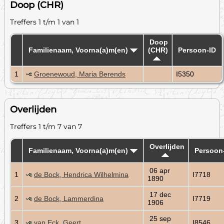
Doop (CHR)
Treffers 1 t/m 1 van 1
Doop
Familienaam, Voorna(a)m(en)
(CHR)
Persoon-ID
1
Groenewoud, Maria Berends
I5350
Overlijden
Treffers 1 t/m 7 van 7
Overlijden
Familienaam, Voorna(a)m(en)
Persoon
06 apr
1
de Bock, Hendrica Wilhelmina
I7718
1890
17 dec
2
de Bock, Lammerdina
I7719
1906
25 sep
3
van Eck, Geert
I8546