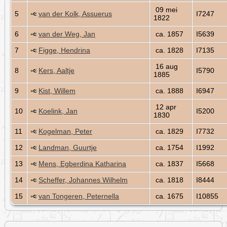
09 mei
5
van der Kolk, Assuerus
I7247
1822
6
van der Weg, Jan
ca. 1857
I5639
7
Figge, Hendrina
ca. 1828
I7135
16 aug
8
Kers, Aaltje
I5790
1885
9
Kist, Willem
ca. 1888
I6947
12 apr
10
Koelink, Jan
I5200
1830
11
Kogelman, Peter
ca. 1829
I7732
12
Landman, Guurtje
ca. 1754
I1992
13
Mens, Egberdina Katharina
ca. 1837
I5668
14
Scheffer, Johannes Wilhelm
ca. 1818
I8444
15
van Tongeren, Peternella
ca. 1675
I10855