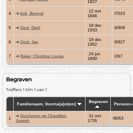
1827
12 mrt
4
Kok, Berend
I7023
1846
18 dec
5
Oost, Derk
I6908
1933
19 dec
6
Oost, Jan
I6927
1952
24 jun
7
Raijer, Christina Louisa
I267
1890
Begraven
Treffers 1 t/m 1 van 1
Begraven
Familienaam, Voorna(a)m(en)
Persoon-
Guichenon de Chastillon,
31 mrt
1
I9053
Joseph
1735