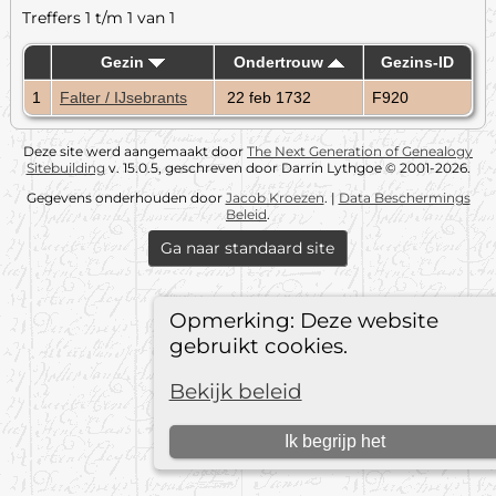
Treffers 1 t/m 1 van 1
Gezin
Ondertrouw
Gezins-ID
1
Falter / IJsebrants
22 feb 1732
F920
Deze site werd aangemaakt door
The Next Generation of Genealogy
Sitebuilding
v. 15.0.5, geschreven door Darrin Lythgoe © 2001-2026.
Gegevens onderhouden door
Jacob Kroezen
. |
Data Beschermings
Beleid
.
Ga naar standaard site
Opmerking: Deze website
gebruikt cookies.
Bekijk beleid
Ik begrijp het