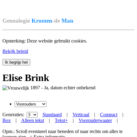
Genealogie
Kroezen
-de
Man
Opmerking: Deze website gebruikt cookies.
Bekijk beleid
Ik begrijp het
Elise Brink
1897 - Ja, datum echter onbekend
Generaties:
Standaard
|
Verticaal
|
Compact
|
Box
|
Alleen tekst
|
Tekst+
|
Voorouderwaaier
|
Opm.: Scroll eventueel naar beneden of naar rechts om alles te
kunnen zien.
= Extra informatie