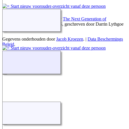
Deze site werd aangemaakt door
The Next Generation of
Genealogy Sitebuilding
v. 15.0.5, geschreven door Darrin Lythgoe
© 2001-2026.
Gegevens onderhouden door
Jacob Kroezen
. |
Data Beschermings
Beleid
.
Ga naar standaard site