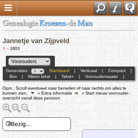
Genealogie
Kroezen
-de
Man
Jannetje van Zijpveld
- 1803
Generaties:
Standaard
|
Verticaal
|
Compact
|
Box
|
Alleen tekst
|
Tekst+
|
Voorouderwaaier
|
Opm.: Scroll eventueel naar beneden of naar rechts om alles te
kunnen zien.
= Extra informatie
= Start nieuw voorouder-
overzicht vanaf deze persoon
Bezig...