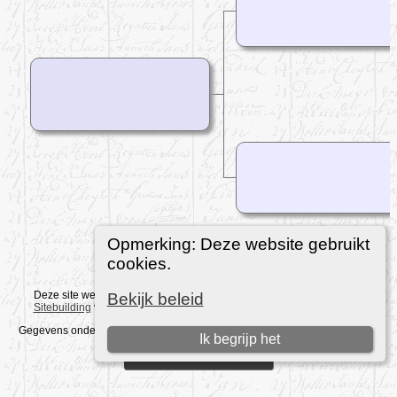
Opmerking: Deze website gebruikt
cookies.
Deze site werd aangemaakt door
The Next Generation of Genealogy
Bekijk beleid
Sitebuilding
v. 15.0.5, geschreven door Darrin Lythgoe © 2001-2026.
Gegevens onderhouden door
Jacob Kroezen
. |
Data Beschermings Beleid
.
Ik begrijp het
Ga naar standaard site