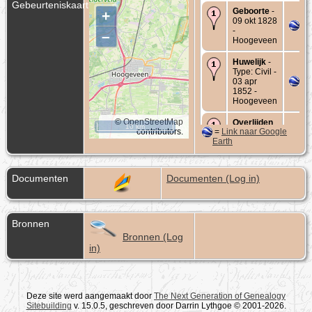
Gebeurteniskaart
Geboorte
-
+
09 okt 1828
-
–
Hoogeveen
Huwelijk
-
Type: Civil -
03 apr
1852 -
Hoogeveen
©
OpenStreetMap
Overlijden
10 km
contributors.
=
Link naar Google
- 28 jan
Earth
1869 -
Hoogeveen
Documenten
Documenten (Log in)
Bronnen
Bronnen (Log
in)
Deze site werd aangemaakt door
The Next Generation of Genealogy
Sitebuilding
v. 15.0.5, geschreven door Darrin Lythgoe © 2001-2026.