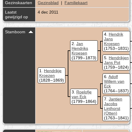
Gezinskaarten
Gezinsblad
|
Familiekaart
Laatst
4 dec 2011
gewijzigd op
Stamboom
4
Hendrik
Jans
2
Jan
Kroesen
Hendriks
(1753 – 1831)
Kroesen
(1799 – 1873)
5
Hendrikjen
Jans Pot
(1759 – 1824)
1
Hendrikje
Kroezen
6
Adolf
(1828 – 1869)
Willem van
Eck
(1764 – 1837)
3
Roelofje
van Eck
7
Jantien
(1799 – 1864)
Jacobs
Linthorst
(Otten)
(1763 – 1841)