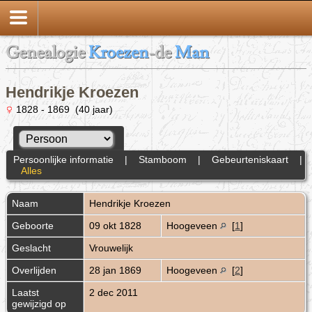
Genealogie
Kroezen
-de
Man
Hendrikje Kroezen
1828 - 1869 (40 jaar)
Persoonlijke informatie
|
Stamboom
|
Gebeurteniskaart
|
Alles
Naam
Hendrikje
Kroezen
Geboorte
09 okt 1828
Hoogeveen
[
1
]
Geslacht
Vrouwelijk
Overlijden
28 jan 1869
Hoogeveen
[
2
]
Laatst
2 dec 2011
gewijzigd op