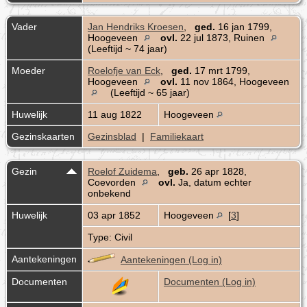
Vader
Jan Hendriks Kroesen
,
ged.
16 jan 1799,
Hoogeveen
ovl.
22 jul 1873, Ruinen
(Leeftijd ~ 74 jaar)
Moeder
Roelofje van Eck
,
ged.
17 mrt 1799,
Hoogeveen
ovl.
11 nov 1864, Hoogeveen
(Leeftijd ~ 65 jaar)
Huwelijk
11 aug 1822
Hoogeveen
Gezinskaarten
Gezinsblad
|
Familiekaart
Gezin
Roelof Zuidema
,
geb.
26 apr 1828,
Coevorden
ovl.
Ja, datum echter
onbekend
Huwelijk
03 apr 1852
Hoogeveen
[
3
]
Type: Civil
Aantekeningen
Aantekeningen (Log in)
Documenten
Documenten (Log in)