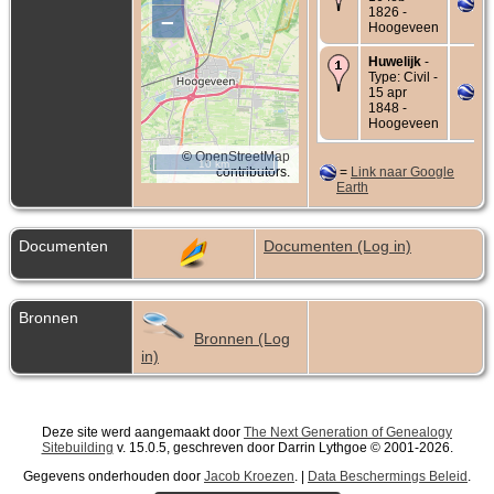
1826 -
–
Hoogeveen
Huwelijk
-
Type: Civil -
15 apr
1848 -
Hoogeveen
©
OpenStreetMap
10 km
contributors.
=
Link naar Google
Earth
Documenten
Documenten (Log in)
Bronnen
Bronnen (Log
in)
Deze site werd aangemaakt door
The Next Generation of Genealogy
Sitebuilding
v. 15.0.5, geschreven door Darrin Lythgoe © 2001-2026.
Gegevens onderhouden door
Jacob Kroezen
. |
Data Beschermings Beleid
.