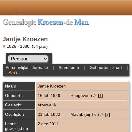
Genealogie
Kroezen
-de
Man
Jantje Kroezen
1826 - 1880 (54 jaar)
Persoonlijke informatie
|
Stamboom
|
Gebeurteniskaart
|
Alles
Naam
Jantje
Kroezen
Geboorte
16 feb 1826
Hoogeveen
[
1
]
Geslacht
Vrouwelijk
Overlijden
21 feb 1880
Maurik (bij Tiel)
[
2
]
Laatst
2 dec 2011
gewijzigd op