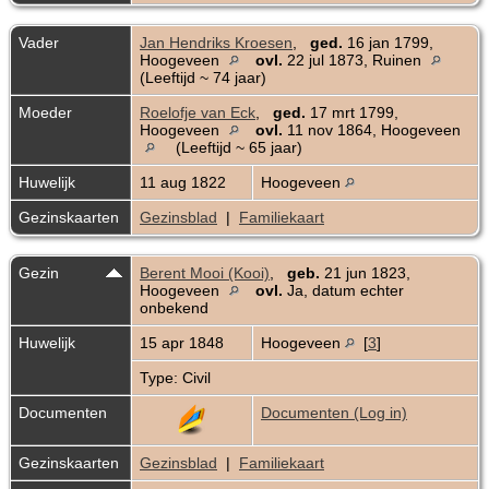
Vader
Jan Hendriks Kroesen
,
ged.
16 jan 1799,
Hoogeveen
ovl.
22 jul 1873, Ruinen
(Leeftijd ~ 74 jaar)
Moeder
Roelofje van Eck
,
ged.
17 mrt 1799,
Hoogeveen
ovl.
11 nov 1864, Hoogeveen
(Leeftijd ~ 65 jaar)
Huwelijk
11 aug 1822
Hoogeveen
Gezinskaarten
Gezinsblad
|
Familiekaart
Gezin
Berent Mooi (Kooi)
,
geb.
21 jun 1823,
Hoogeveen
ovl.
Ja, datum echter
onbekend
Huwelijk
15 apr 1848
Hoogeveen
[
3
]
Type: Civil
Documenten
Documenten (Log in)
Gezinskaarten
Gezinsblad
|
Familiekaart