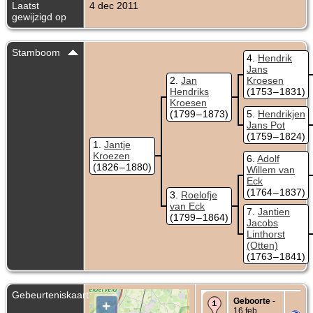
Laatst
4 dec 2011
gewijzigd op
Stamboom
4
Hendrik
Jans
2
Jan
Kroesen
Hendriks
(1753 – 1831)
Kroesen
(1799 – 1873)
5
Hendrikjen
Jans Pot
(1759 – 1824)
1
Jantje
Kroezen
6
Adolf
(1826 – 1880)
Willem van
Eck
(1764 – 1837)
3
Roelofje
van Eck
7
Jantien
(1799 – 1864)
Jacobs
Linthorst
(Otten)
(1763 – 1841)
Gebeurteniskaart
Geboorte
-
+
16 feb