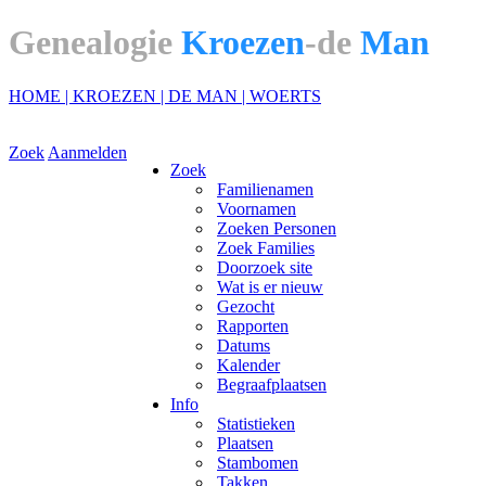
Genealogie
Kroezen
-de
Man
HOME |
KROEZEN |
DE MAN |
WOERTS
Zoek
Aanmelden
Zoek
Familienamen
Voornamen
Zoeken Personen
Zoek Families
Doorzoek site
Wat is er nieuw
Gezocht
Rapporten
Datums
Kalender
Begraafplaatsen
Info
Statistieken
Plaatsen
Stambomen
Takken