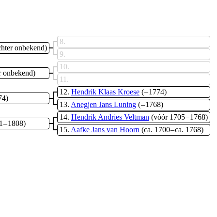
8
echter onbekend)
9
10
er onbekend)
11
12
Hendrik Klaas Kroese
( – 1774)
74)
13
Anegjen Jans Luning
( – 1768)
14
Hendrik Andries Veltman
(vóór 1705 – 1768)
1 – 1808)
15
Aafke Jans van Hoorn
(ca. 1700 – ca. 1768)