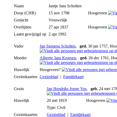
Naam
Jantje Jans
Scholten
Doop (CHR)
15 nov 1798
Hoogeveen
Geslacht
Vrouwelijk
Overlijden
27 apr 1837
Hoogeveen
Laatst gewijzigd op
2 apr 1992
Vader
Jan Siemens Scholten
,
ged.
30 jan 1757, Ho
Moeder
Albertje Jans Kroesen
,
ged.
26 dec 1761, H
Huwelijk
Hoogeveen?
Gezinskaarten
Gezinsblad
|
Familiekaart
Gezin
Jan Hendriks Jonge Vos
,
geb.
24 mei 17
Huwelijk
20 mrt 1819
Hoogeveen
Type: Civil
Gezinskaarten
Gezinsblad
|
Familiekaart