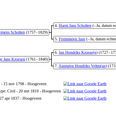
4
Harm Jans Scholten
( – Ja, datum 
iemens Scholten
(1757 – 1829)
5
Femmigjen Jans
( – Ja, datum echt
6
Jan Hendriks Kroese(n)
(1727 – 17
je Jans Kroesen
(1761 – 1840)
7
Annigjen Hendriks Veltm(an)
(173
- 15 nov 1798 - Hoogeveen
ype: Civil - 20 mrt 1819 - Hoogeveen
27 apr 1837 - Hoogeveen