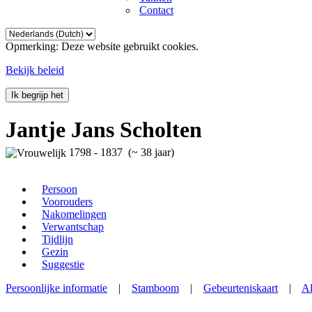
Contact
Opmerking: Deze website gebruikt cookies.
Bekijk beleid
Ik begrijp het
Jantje Jans Scholten
1798 - 1837 (~ 38 jaar)
Persoon
Voorouders
Nakomelingen
Verwantschap
Tijdlijn
Gezin
Suggestie
Persoonlijke informatie
|
Stamboom
|
Gebeurteniskaart
|
Al