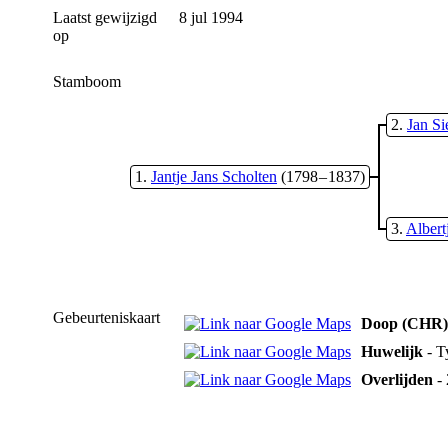
Laatst gewijzigd
8 jul 1994
op
Stamboom
2
Jan S
1
Jantje Jans Scholten
(1798 – 1837)
3
Albert
Gebeurteniskaart
Doop (CHR)
Huwelijk
- T
Overlijden
- 