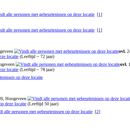
[
1
]
[
1
]
ogeveen
ovl.
24
(Leeftijd ~ 72 jaar)
oogeveen
ovl.
1
(Leeftijd ~ 78 jaar)
89, Hoogeveen
(Leeftijd 50 jaar)
[
2
]