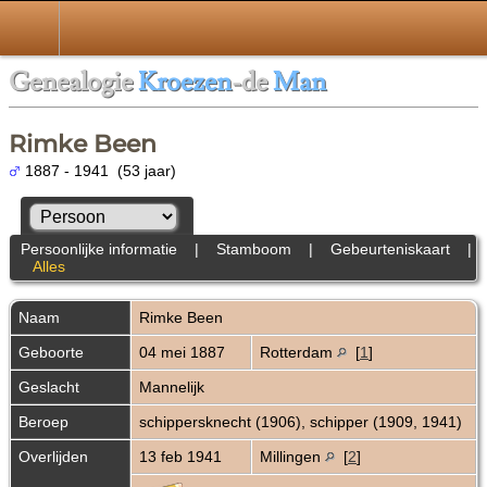
Genealogie
Kroezen
-de
Man
Rimke Been
1887 - 1941 (53 jaar)
Persoonlijke informatie
|
Stamboom
|
Gebeurteniskaart
|
Alles
Naam
Rimke
Been
Geboorte
04 mei 1887
Rotterdam
[
1
]
Geslacht
Mannelijk
Beroep
schippersknecht (1906), schipper (1909, 1941)
Overlijden
13 feb 1941
Millingen
[
2
]