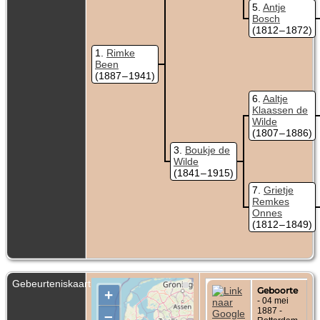
5
Antje
Bosch
(1812 – 1872)
1
Rimke
Been
(1887 – 1941)
6
Aaltje
Klaassen de
Wilde
(1807 – 1886)
3
Boukje de
Wilde
(1841 – 1915)
7
Grietje
Remkes
Onnes
(1812 – 1849)
Gebeurteniskaart
Geboorte
+
- 04 mei
1887 -
–