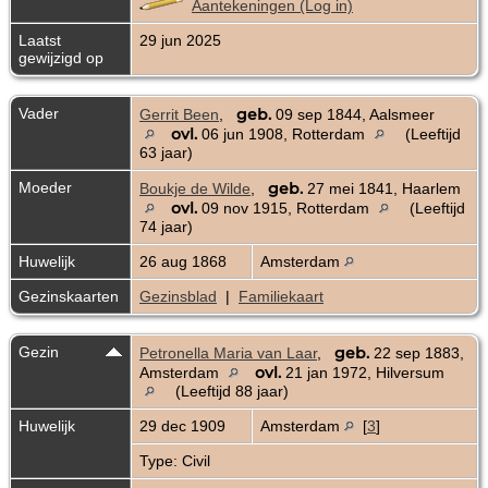
Aantekeningen (Log in)
Laatst
29 jun 2025
gewijzigd op
Vader
geb.
Gerrit Been
,
09 sep 1844, Aalsmeer
ovl.
06 jun 1908, Rotterdam
(Leeftijd
63 jaar)
Moeder
geb.
Boukje de Wilde
,
27 mei 1841, Haarlem
ovl.
09 nov 1915, Rotterdam
(Leeftijd
74 jaar)
Huwelijk
26 aug 1868
Amsterdam
Gezinskaarten
Gezinsblad
|
Familiekaart
Gezin
geb.
Petronella Maria van Laar
,
22 sep 1883,
ovl.
Amsterdam
21 jan 1972, Hilversum
(Leeftijd 88 jaar)
Huwelijk
29 dec 1909
Amsterdam
[
3
]
Type: Civil