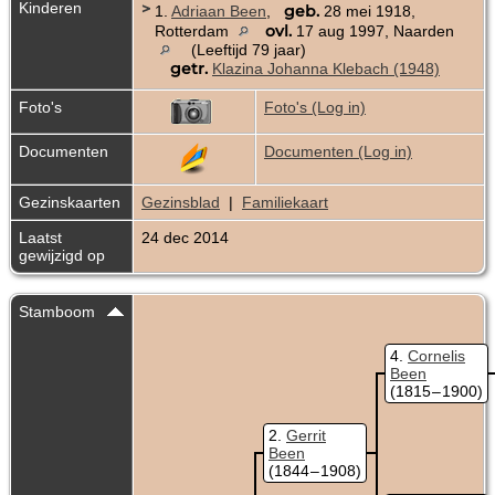
Kinderen
>
geb.
1.
Adriaan Been
,
28 mei 1918,
ovl.
Rotterdam
17 aug 1997, Naarden
(Leeftijd 79 jaar)
getr.
Klazina Johanna Klebach (1948)
Foto's
Foto's (Log in)
Documenten
Documenten (Log in)
Gezinskaarten
Gezinsblad
|
Familiekaart
Laatst
24 dec 2014
gewijzigd op
Stamboom
4
Cornelis
Been
(1815 – 1900)
2
Gerrit
Been
(1844 – 1908)