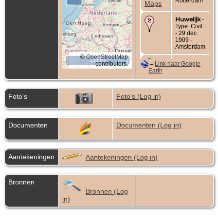
Rotterdam
Huwelijk
-
Type: Civil
- 29 dec
1909 -
Amsterdam
©
OpenStreetMap
200 km
Overlijden
contributors.
=
Link naar Google
- 13 feb
Earth
1941 -
Millingen
Foto's
Foto's (Log in)
Documenten
Documenten (Log in)
Aantekeningen
Aantekeningen (Log in)
Bronnen
Bronnen (Log
in)