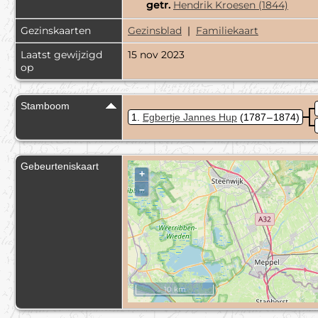
getr.
Hendrik Kroesen (1844)
Gezinskaarten
Gezinsblad
|
Familiekaart
Laatst gewijzigd
15 nov 2023
op
Stamboom
1
Egbertje Jannes Hup
(1787 – 1874)
Gebeurteniskaart
+
–
10 km