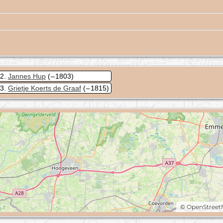
2
Jannes Hup
( – 1803)
3
Grietje Koerts de Graaf
( – 1815)
©
OpenStree