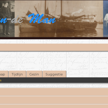
en
-de
Man
hap
Tijdlijn
Gezin
Suggestie
es