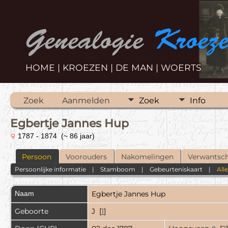
Genealogie
Kroez
HOME |
KROEZEN |
DE MAN |
WOERTS
Zoek
Aanmelden
Zoek
Info
Egbertje Jannes Hup
1787 - 1874 (~ 86 jaar)
Persoon
Voorouders
Nakomelingen
Verwantsc
Persoonlijke informatie
|
Stamboom
|
Gebeurteniskaart
|
All
Naam
Egbertje Jannes
Hup
Geboorte
J [
1
]