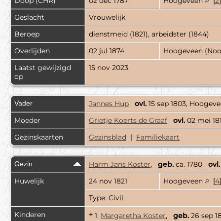
Doop (CHR)
02 dec 1787
Hoogeveen
[
2
Geslacht
Vrouwelijk
Beroep
dienstmeid (1821), arbeidster (1844)
Overlijden
02 jul 1874
Hoogeveen (Noo
Laatst gewijzigd
15 nov 2023
op
Vader
Jannes Hup
ovl.
15 sep 1803, Hoogev
Moeder
Grietje Koerts de Graaf
ovl.
02 mei 18
Gezinskaarten
Gezinsblad
|
Familiekaart
Gezin
Harm Jans Koster
,
geb.
ca. 1780
ovl.
Huwelijk
24 nov 1821
Hoogeveen
[
4
Type: Civil
Kinderen
+
1.
Margaretha Koster
,
geb.
26 sep 1