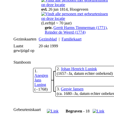
ovl.
26 jun 1814, Hoogeveen
(Leeftijd ~ 70 jaar)
getr.
Gerrit Harms Timmerman (1771)
,
Reinder de Weerd (1774)
Gezinskaarten
Gezinsblad
|
Familiekaart
Laatst
20 okt 1999
gewijzigd op
Stamboom
2
Johan Henrich Lunink
1
(1657 – Ja, datum echter onbekend)
Anegjen
Jans
Luning
3
Geesje Jansen
( – 1768)
(ca. 1680 – Ja, datum echter onbeke
Gebeurteniskaart
Begraven
- 18