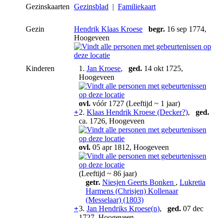
Gezinskaarten
Gezinsblad
|
Familiekaart
Gezin
Hendrik Klaas Kroese
begr.
16 sep 1774,
Hoogeveen
Kinderen
1.
Jan Kroese
,
ged.
14 okt 1725,
Hoogeveen
ovl.
vóór 1727 (Leeftijd ~ 1 jaar)
+
2.
Klaas Hendrik Kroese (Decker?)
,
ged.
ca. 1726, Hoogeveen
ovl.
05 apr 1812, Hoogeveen
(Leeftijd ~ 86 jaar)
getr.
Niesjen Geerts Bonken
,
Lukretia
Harmens (Chrisjen) Kollenaar
(Messelaar) (1803)
+
3.
Jan Hendriks Kroese(n)
,
ged.
07 dec
1727, Hoogeveen