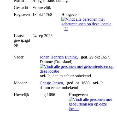
Naam
Anegjen Jans
Luning
Geslacht
Vrouwelijk
Begraven
18 okt 1768
Hoogeveen
[
1
]
Laatst
24 sep 2023
gewijzigd
op
Vader
Johan Henrich Lunink
,
ged.
29 okt 1657,
Damme (Duitsland)
ovl.
Ja, datum echter onbekend
Moeder
Geesje Jansen
,
ged.
ca. 1680
ovl.
Ja,
datum echter onbekend
Huwelijk
aug 1686
Hoogeveen