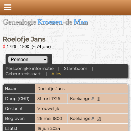
Genealogie
Kroezen
-de
Man
Roelofje Jans
1726 - 1800 (~ 74 jaar)
Persoonlijke informatie
|
Stamboom
|
Gebeurteniskaart
|
Alles
Naam
Roelofje
Jans
Doop (CHR)
31 mrt 1726
Koekange
[
1
]
Geslacht
Vrouwelijk
Begraven
26 mei 1800
Koekange
[
2
]
Laatst
19 jun 2024