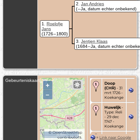
2
Jan Andries
( – Ja, datum echter onbekend)
1
Roelofje
Jans
(1726 – 1800)
3
Jentjen Klaas
(1684 – Ja, datum echter onbek
Gebeurteniskaart
Doop
+
(CHR)
- 31
mrt 1726 -
–
Koekange
Huwelijk
-
Type: Reli
- 29 dec
1747 -
Koekange
©
OpenStreetMap
10 km
Begraven
contributors.
=
Link naar Google