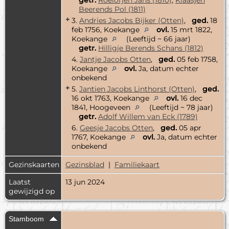
Beerends Pol (1811)
+
3.
Andries Jacobs Bijker (Otten)
,
ged.
18
feb 1756, Koekange
ovl.
15 mrt 1822,
Koekange
(Leeftijd ~ 66 jaar)
getr.
Hilligje Berends Schans (1812)
4.
Jantje Jacobs Otten
,
ged.
05 feb 1758,
Koekange
ovl.
Ja, datum echter
onbekend
+
5.
Jantien Jacobs Linthorst (Otten)
,
ged.
16 okt 1763, Koekange
ovl.
16 dec
1841, Hoogeveen
(Leeftijd ~ 78 jaar)
getr.
Adolf Willem van Eck (1789)
6.
Geesje Jacobs Otten
,
ged.
05 apr
1767, Koekange
ovl.
Ja, datum echter
onbekend
Gezinskaarten
Gezinsblad
|
Familiekaart
Laatst
13 jun 2024
gewijzigd op
Stamboom