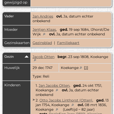
gewijzigd op
Vader
Jan Andries
ovl.
Ja, datum echter
onbekend
Moeder
Jentjen Klaas
,
ged.
19 sep 1684, IJhorst/De
Wijk
ovl.
Ja, datum echter onbekend
Gezinskaarten
Gezinsblad
|
Familiekaart
Gezin
Jacob Otten
begr.
23 sep 1808, Koekange
Huwelijk
29 dec 1747
Koekange
[
3
]
Type: Reli
Kinderen
1.
Jan Jacobs Otten
,
ged.
24 okt 1751,
Koekange
ovl.
Ja, datum echter
onbekend
>
2.
Otto Jacobs Linthorst (Otten)
,
ged.
13
jan 1754, Koekange
ovl.
08 mrt 1836,
Koekange
(Leeftijd ~ 82 jaar)
getr.
Roelofjen Jans (1810)
,
Klaasjen