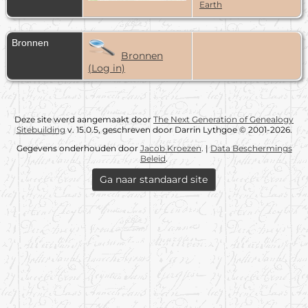
- 26 mei
Earth
1800 -
Koekange
Bronnen
Bronnen
(Log in)
Deze site werd aangemaakt door
The Next Generation of Genealogy
Sitebuilding
v. 15.0.5, geschreven door Darrin Lythgoe © 2001-2026.
Gegevens onderhouden door
Jacob Kroezen
. |
Data Beschermings
Beleid
.
Ga naar standaard site