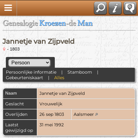
Genealogie
Kroezen
-de
Man
Jannetje van Zijpveld
- 1803
Persoonlijke informatie
|
Stamboom
|
Gebeurteniskaart
|
Alles
Naam
Jannetje
van Zijpveld
Geslacht
Vrouwelijk
Overlijden
26 sep 1803
Aalsmeer
Laatst
31 mei 1992
gewijzigd op