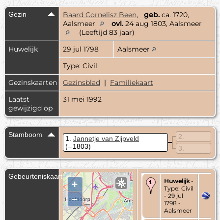
Gezin
Baard Cornelisz Been
,
geb.
ca. 1720,
Aalsmeer
ovl.
24 aug 1803, Aalsmeer
(Leeftijd 83 jaar)
Huwelijk
29 jul 1798
Aalsmeer
Type: Civil
Gezinskaarten
Gezinsblad
|
Familiekaart
Laatst
31 mei 1992
gewijzigd op
Stamboom
2
1
Jannetje van Zijpveld
( – 1803)
3
Gebeurteniskaart
Huwelijk
-
+
Type: Civil
- 29 jul
–
1798 -
Aalsmeer