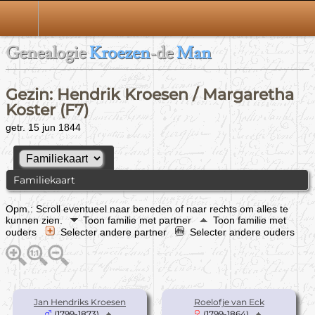
Genealogie
Kroezen
-de
Man
Gezin: Hendrik Kroesen / Margaretha
Koster (F7)
getr. 15 jun 1844
Familiekaart
Opm.: Scroll eventueel naar beneden of naar rechts om alles te
kunnen zien.
Toon familie met partner
Toon familie met
ouders
Selecter andere partner
Selecter andere ouders
Jan Hendriks Kroesen
Roelofje van Eck
(1799-1873)
(1799-1864)