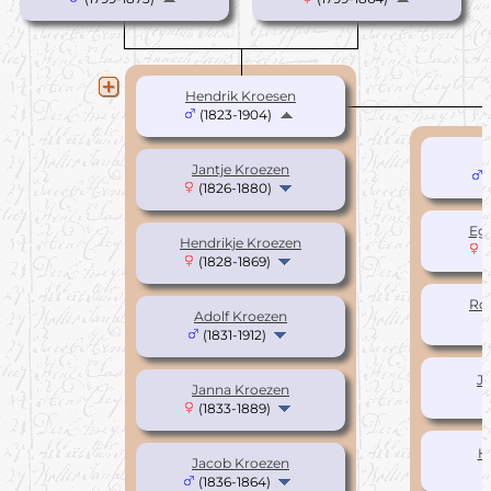
Hendrik Kroesen
(1823-1904)
Jantje Kroezen
(
(1826-1880)
Egb
Hendrikje Kroezen
(
(1828-1869)
Roe
Adolf Kroezen
(1831-1912)
Ja
Janna Kroezen
(1833-1889)
H
Jacob Kroezen
(1836-1864)