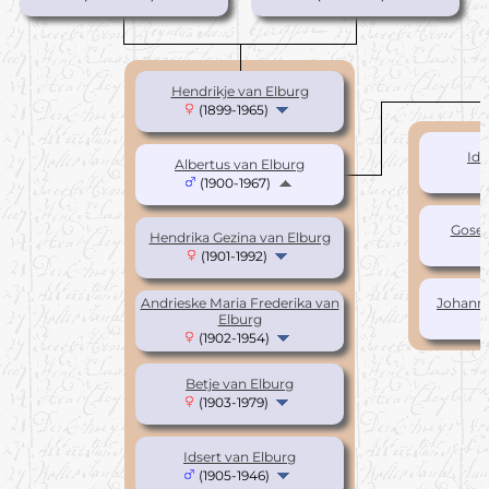
Hendrikje van Elburg
(1899-1965)
Ids
Albertus van Elburg
(1900-1967)
Gosef
Hendrika Gezina van Elburg
(1901-1992)
Andrieske Maria Frederika van
Johanne
Elburg
(1902-1954)
Betje van Elburg
(1903-1979)
Idsert van Elburg
(1905-1946)